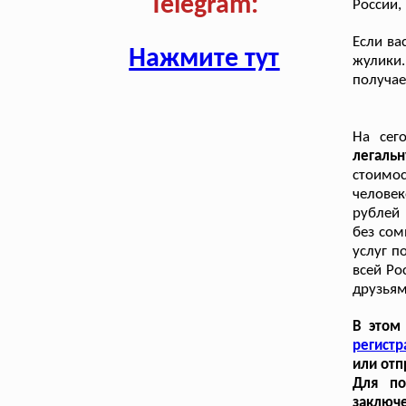
Telegram:
России,
Если ва
Нажмите тут
жулики
получае
На сег
легаль
стоимос
человек
рублей 
без сом
услуг п
всей Ро
друзьям
В этом
регистр
или отп
Для по
заключе