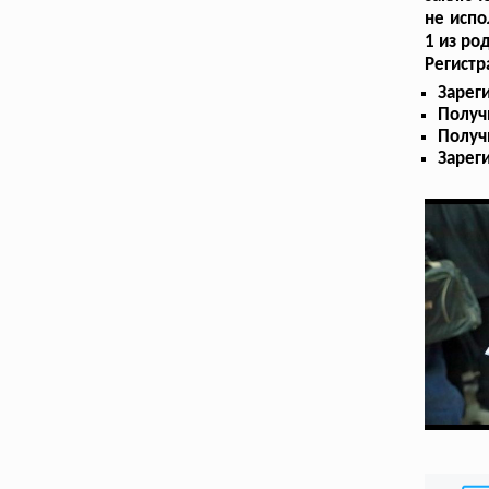
не испо
1 из ро
Регистр
Зарег
Получ
Получ
Зарег