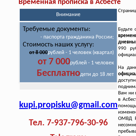
Временная прописка в Асбесте
Страниц
Внимание
Требуемые документы:
Будьте
временн
- паспорта гражданина России;
дневны
Стоимость наших услугу:
990 ру
от 8 000
рублей - 1 человек (квартал)
официал
от 7 000
рублей - 1 человек
На дан
Бесплатно
официа
дети до 18 лет
доступ
поднима
Вам ни 
в Асбес
kupi.propisku@gmail.com
помощь
измене
ОМВД Р
Тел. 7-937-796-30-96
несомн
пребыва