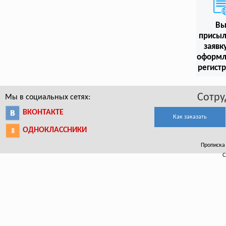
В
присыл
заявк
оформл
регист
Сотру
Мы в социальных сетях:
ВКОНТАКТЕ
Как заказать
ОДНОКЛАССНИКИ
Прописка 
С